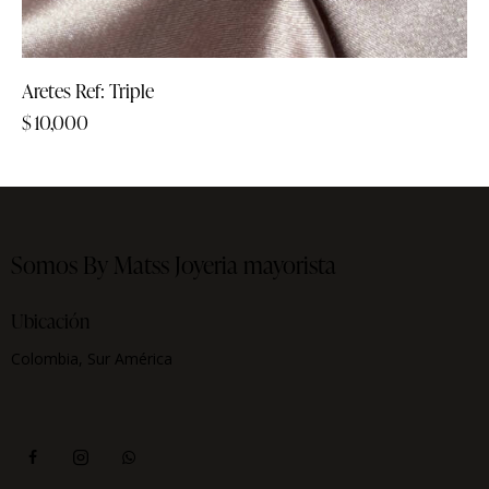
Aretes Ref: Triple
$
10,000
Somos By Matss
Joyeria mayorista
Ubicación
Colombia, Sur América