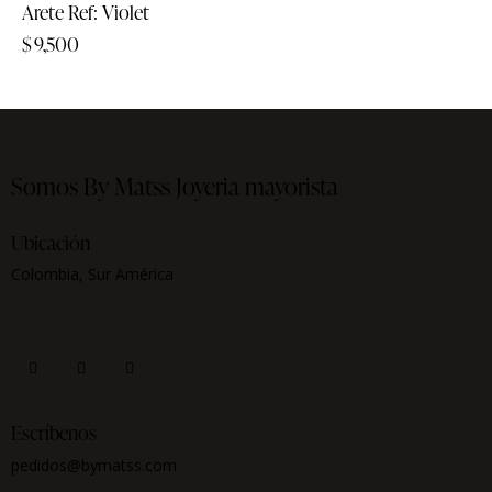
Arete Ref: Violet
$
9,500
Somos By Matss
Joyeria mayorista
Ubicación
Colombia, Sur América
Escríbenos
pedidos@bymatss.com