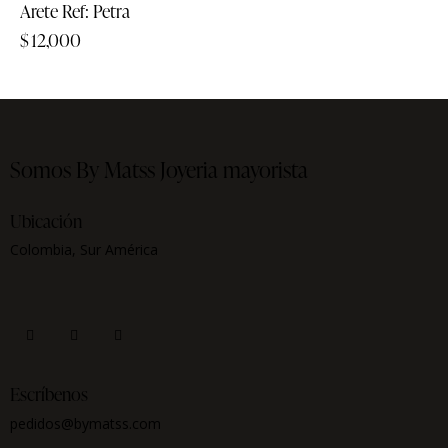
Arete Ref: Petra
$
12,000
Somos By Matss
Joyeria mayorista
Ubicación
Colombia, Sur América
Escríbenos
pedidos@bymatss.com