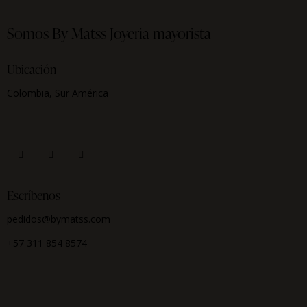
Somos By Matss
Joyeria mayorista
Ubicación
Colombia, Sur América
Escríbenos
pedidos@bymatss.com
+57 311 854 8574