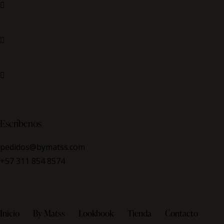
facebook
instagram
whatsapp
Escríbenos
pedidos@bymatss.com
+57 311 854 8574
Inicio
By Matss
Lookbook
Tienda
Contacto