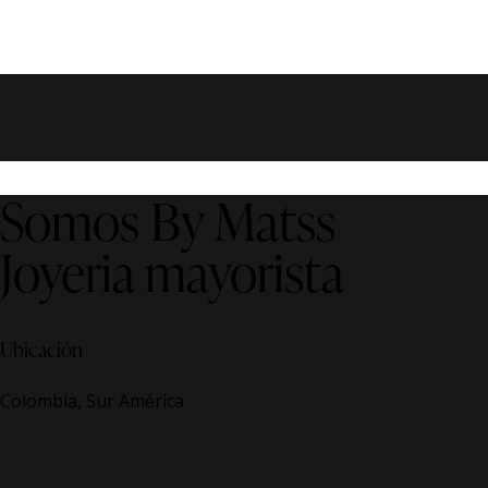
Somos By Matss
Joyeria mayorista
Ubicación
Colombia, Sur América