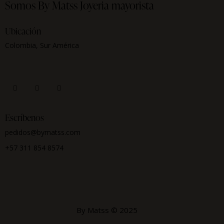
Somos By Matss
Joyeria mayorista
Ubicación
Colombia, Sur América
Escríbenos
pedidos@bymatss.com
+57 311 854 8574
By Matss © 2025