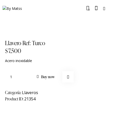
0
Llavero Ref: Turco
$
7,500
Acero inoxidable
Buy now
Categoría:
Llaveros
Product ID:
21354