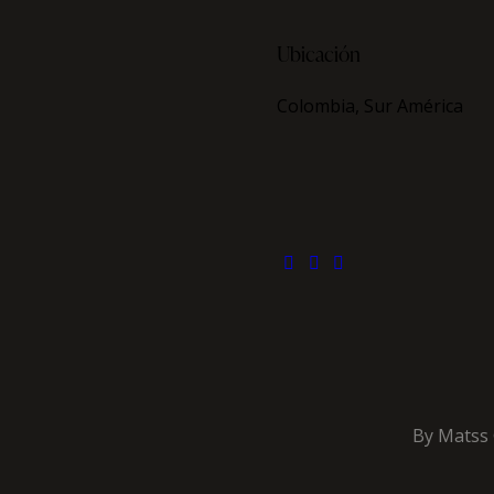
Ubicación
Colombia, Sur América
By Matss