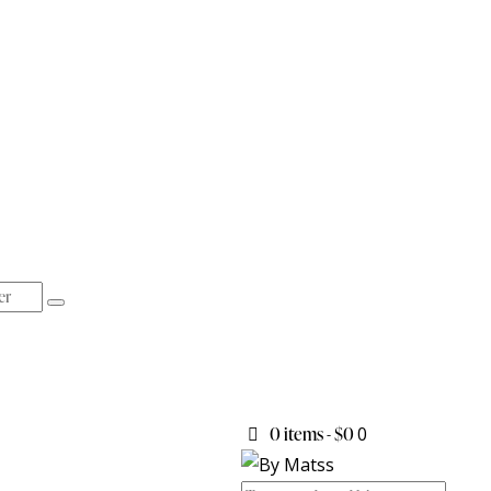
0 items
-
$0
0