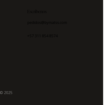
Escríbenos
pedidos@bymatss.com
+57 311 854 8574
 © 2025