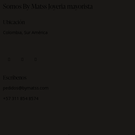
Somos By Matss
Joyeria mayorista
Ubicación
Colombia, Sur América
Escríbenos
pedidos@bymatss.com
+57 311 854 8574