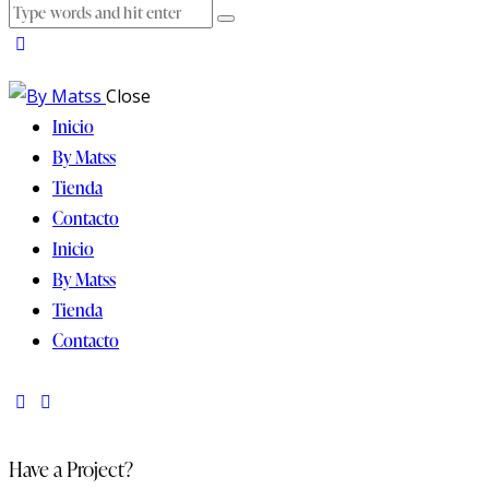
Close
Inicio
By Matss
Tienda
Contacto
Inicio
By Matss
Tienda
Contacto
facebook-
instagram
1
Have a Project?