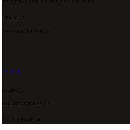
Ubicación
Colombia, Sur América
facebook
instagram
whatsapp
Escríbenos
pedidos@bymatss.com
+57 311 854 8574