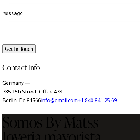
Contact Info
Germany —
785 15h Street, Office 478
Berlin, De 81566
info@email.com
+1 840 841 25 69
Somos By Matss
Joyeria mayorista