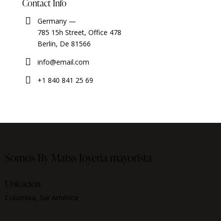
Contact Info
Germany —
785 15h Street, Office 478
Berlin, De 81566
info@email.com
+1 840 841 25 69
Somos By Matss
Joyeria mayorista
Ubicación
Colombia, Sur América