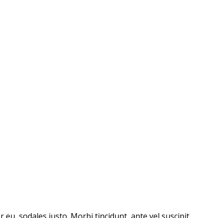
 eu, sodales justo. Morbi tincidunt, ante vel suscipit