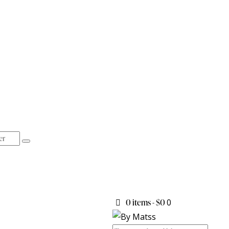
0 items
-
$0
0