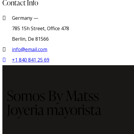
Contact Info
Germany —
785 15h Street, Office 478
Berlin, De 81566
info@email.com
+1 840 841 25 69
Somos By Matss
Joyeria mayorista