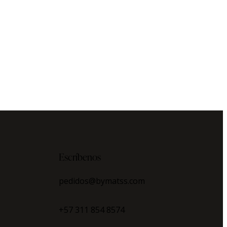
Escríbenos
pedidos@bymatss.com
+57 311 854 8574