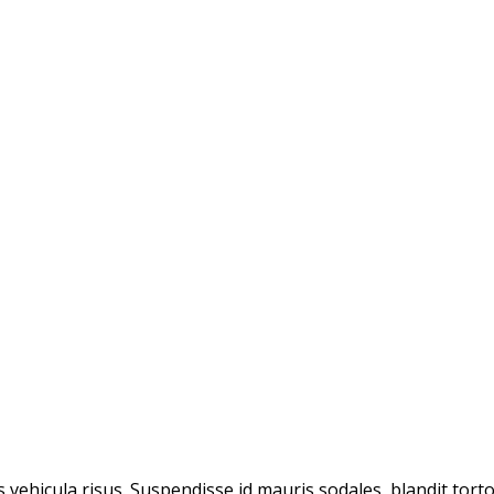
vehicula risus. Suspendisse id mauris sodales, blandit tortor