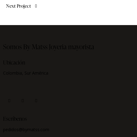
Next Project
Somos By Matss
Joyeria mayorista
Ubicación
Colombia, Sur América
Escríbenos
pedidos@bymatss.com