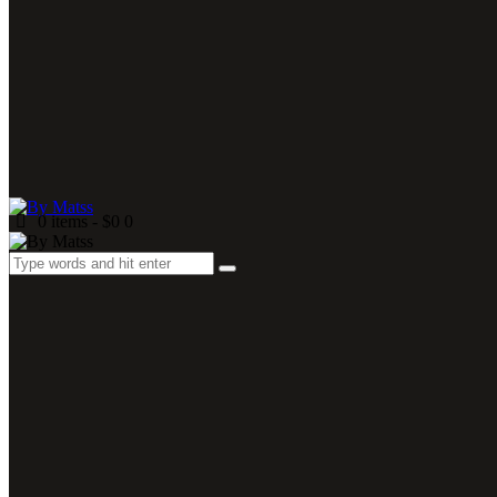
0 items
-
$0
0