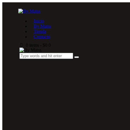
Inicio
By Matss
Tienda
Contacto
0 items
-
$0
0